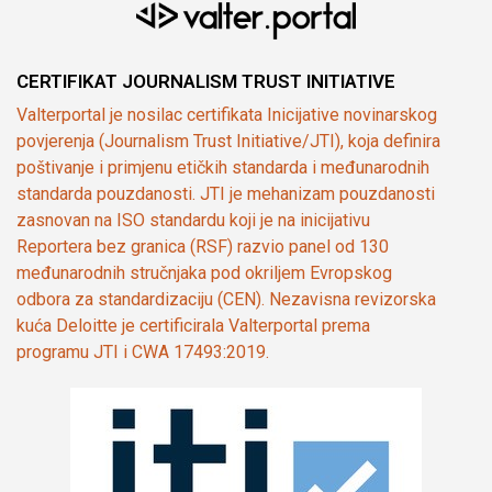
CERTIFIKAT JOURNALISM TRUST INITIATIVE
Valterportal je nosilac certifikata Inicijative novinarskog
povjerenja (Journalism Trust Initiative/JTI), koja definira
poštivanje i primjenu etičkih standarda i međunarodnih
standarda pouzdanosti. JTI je mehanizam pouzdanosti
zasnovan na ISO standardu koji je na inicijativu
Reportera bez granica (RSF) razvio panel od 130
međunarodnih stručnjaka pod okriljem Evropskog
odbora za standardizaciju (CEN). Nezavisna revizorska
kuća Deloitte je certificirala Valterportal prema
programu JTI i CWA 17493:2019.