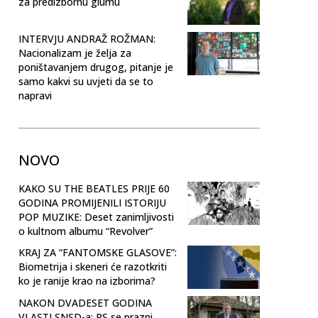
za predizbornu glumu
INTERVJU ANDRAŽ ROŽMAN:
Nacionalizam je želja za
poništavanjem drugog, pitanje je
samo kakvi su uvjeti da se to
napravi
NOVO
KAKO SU THE BEATLES PRIJE 60
GODINA PROMIJENILI ISTORIJU
POP MUZIKE: Deset zanimljivosti
o kultnom albumu “Revolver”
KRAJ ZA “FANTOMSKE GLASOVE”:
Biometrija i skeneri će razotkriti
ko je ranije krao na izborima?
NAKON DVADESET GODINA
VLASTI SNSD-a: RS se prazni