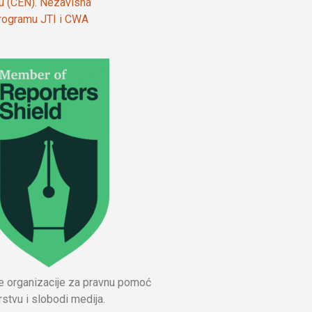
ju (CEN). Nezavisna
 programu JTI i CWA
ne organizacije za pravnu pomoć
stvu i slobodi medija.