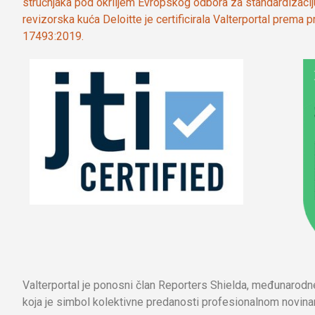
stručnjaka pod okriljem Evropskog odbora za standardizaci
revizorska kuća Deloitte je certificirala Valterportal prema
17493:2019.
Valterportal je ponosni član Reporters Shielda, međunarod
koja je simbol kolektivne predanosti profesionalnom novinar