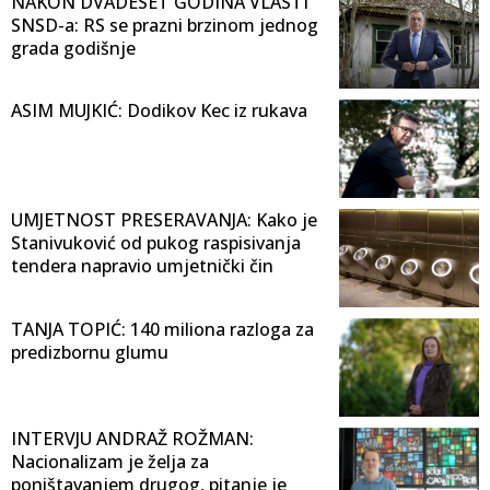
NAKON DVADESET GODINA VLASTI
SNSD-a: RS se prazni brzinom jednog
grada godišnje
ASIM MUJKIĆ: Dodikov Kec iz rukava
UMJETNOST PRESERAVANJA: Kako je
Stanivuković od pukog raspisivanja
tendera napravio umjetnički čin
TANJA TOPIĆ: 140 miliona razloga za
predizbornu glumu
INTERVJU ANDRAŽ ROŽMAN:
Nacionalizam je želja za
poništavanjem drugog, pitanje je