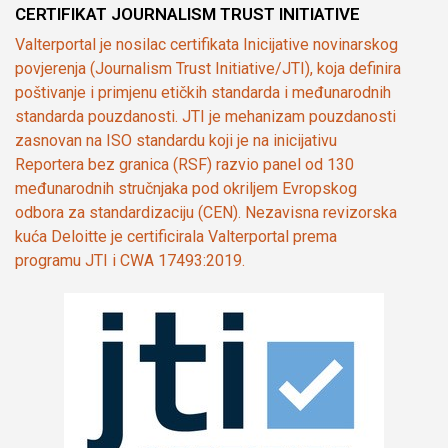
CERTIFIKAT JOURNALISM TRUST INITIATIVE
Valterportal je nosilac certifikata Inicijative novinarskog
povjerenja (Journalism Trust Initiative/JTI), koja definira
poštivanje i primjenu etičkih standarda i međunarodnih
standarda pouzdanosti. JTI je mehanizam pouzdanosti
zasnovan na ISO standardu koji je na inicijativu
Reportera bez granica (RSF) razvio panel od 130
međunarodnih stručnjaka pod okriljem Evropskog
odbora za standardizaciju (CEN). Nezavisna revizorska
kuća Deloitte je certificirala Valterportal prema
programu JTI i CWA 17493:2019.