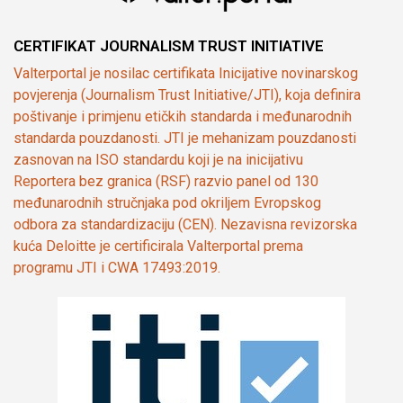
CERTIFIKAT JOURNALISM TRUST INITIATIVE
Valterportal je nosilac certifikata Inicijative novinarskog
povjerenja (Journalism Trust Initiative/JTI), koja definira
poštivanje i primjenu etičkih standarda i međunarodnih
standarda pouzdanosti. JTI je mehanizam pouzdanosti
zasnovan na ISO standardu koji je na inicijativu
Reportera bez granica (RSF) razvio panel od 130
međunarodnih stručnjaka pod okriljem Evropskog
odbora za standardizaciju (CEN). Nezavisna revizorska
kuća Deloitte je certificirala Valterportal prema
programu JTI i CWA 17493:2019.