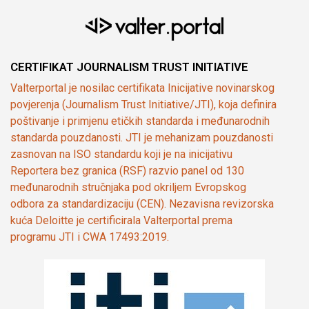
CERTIFIKAT JOURNALISM TRUST INITIATIVE
Valterportal je nosilac certifikata Inicijative novinarskog
povjerenja (Journalism Trust Initiative/JTI), koja definira
poštivanje i primjenu etičkih standarda i međunarodnih
standarda pouzdanosti. JTI je mehanizam pouzdanosti
zasnovan na ISO standardu koji je na inicijativu
Reportera bez granica (RSF) razvio panel od 130
međunarodnih stručnjaka pod okriljem Evropskog
odbora za standardizaciju (CEN). Nezavisna revizorska
kuća Deloitte je certificirala Valterportal prema
programu JTI i CWA 17493:2019.