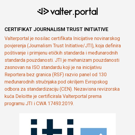
CERTIFIKAT JOURNALISM TRUST INITIATIVE
Valterportal je nosilac certifikata Inicijative novinarskog
povjerenja (Journalism Trust Initiative/JTI), koja definira
poštivanje i primjenu etičkih standarda i međunarodnih
standarda pouzdanosti. JTI je mehanizam pouzdanosti
zasnovan na ISO standardu koji je na inicijativu
Reportera bez granica (RSF) razvio panel od 130
međunarodnih stručnjaka pod okriljem Evropskog
odbora za standardizaciju (CEN). Nezavisna revizorska
kuća Deloitte je certificirala Valterportal prema
programu JTI i CWA 17493:2019.