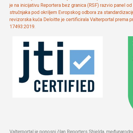
je na inicijativu Reportera bez granica (RSF) razvio panel 
stručnjaka pod okriljem Evropskog odbora za standardizaci
revizorska kuća Deloitte je certificirala Valterportal prema
17493:2019.
Valterportal je ponosni član Reporters Shielda, međunarod