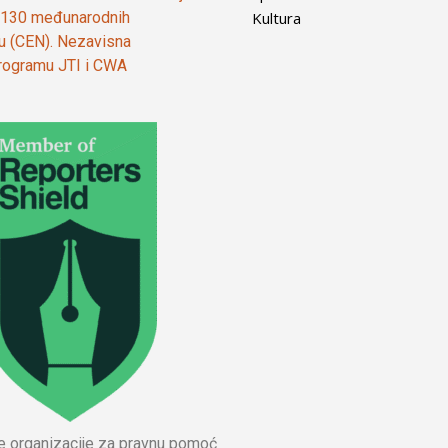
Kultura
od 130 međunarodnih
ju (CEN). Nezavisna
 programu JTI i CWA
ne organizacije za pravnu pomoć