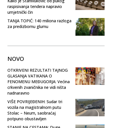
Kako je Stanivuković od pukog
raspisivanja tendera napravio
umjetnički čin
TANJA TOPIĆ: 140 miliona razloga
za predizbornu glumu
NOVO
OTKRIVENI REZULTATI TAJNOG
GLASANJA VATIKANA O
FENOMENU MEĐUGORJA: Većina
crkvenih zvaničnika ne vidi ništa
nadnaravno
VIŠE POVRIJEĐENIH: Sudar tri
vozila na magistralnom putu
Stolac – Neum, saobraćaj
potpuno obustavljen
STANJE NA CESTAMA: Duge