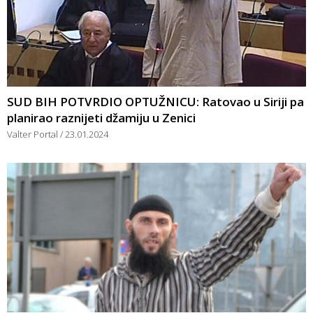
SUD BIH POTVRDIO OPTUŽNICU: Ratovao u Siriji pa
planirao raznijeti džamiju u Zenici
Valter Portal
23.01.2024