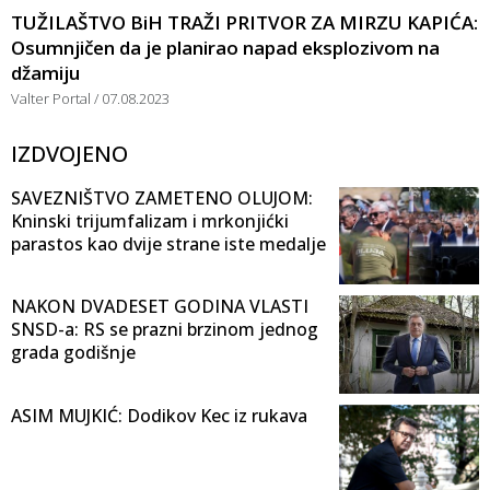
TUŽILAŠTVO BiH TRAŽI PRITVOR ZA MIRZU KAPIĆA:
Osumnjičen da je planirao napad eksplozivom na
džamiju
Valter Portal
07.08.2023
IZDVOJENO
SAVEZNIŠTVO ZAMETENO OLUJOM:
Kninski trijumfalizam i mrkonjićki
parastos kao dvije strane iste medalje
NAKON DVADESET GODINA VLASTI
SNSD-a: RS se prazni brzinom jednog
grada godišnje
ASIM MUJKIĆ: Dodikov Kec iz rukava