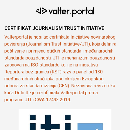
CERTIFIKAT JOURNALISM TRUST INITIATIVE
Valterportal je nosilac certifikata Inicijative novinarskog
povjerenja (Journalism Trust Initiative/JTI), koja definira
poštivanje i primjenu etičkih standarda i međunarodnih
standarda pouzdanosti. JTI je mehanizam pouzdanosti
zasnovan na ISO standardu koji je na inicijativu
Reportera bez granica (RSF) razvio panel od 130
međunarodnih stručnjaka pod okriljem Evropskog
odbora za standardizaciju (CEN). Nezavisna revizorska
kuća Deloitte je certificirala Valterportal prema
programu JTI i CWA 17493:2019.