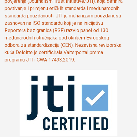
povjerenja (Journalism Trust Initiative/JTI), koja definira
poštivanje i primjenu etičkih standarda i međunarodnih
standarda pouzdanosti. JTI je mehanizam pouzdanosti
zasnovan na ISO standardu koji je na inicijativu
Reportera bez granica (RSF) razvio panel od 130
međunarodnih stručnjaka pod okriljem Evropskog
odbora za standardizaciju (CEN). Nezavisna revizorska
kuća Deloitte je certificirala Valterportal prema
programu JTI i CWA 17493:2019.