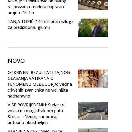
Kako je Stanivuković od pukog
raspisivanja tendera napravio
umjetnički čin
TANJA TOPIĆ: 140 miliona razloga
za predizbornu glumu
NOVO
OTKRIVENI REZULTATI TAJNOG
GLASANJA VATIKANA O
FENOMENU MEĐUGORJA: Većina
crkvenih zvaničnika ne vidi ništa
nadnaravno
VIŠE POVRIJEĐENIH: Sudar tri
vozila na magistralnom putu
Stolac – Neum, saobraćaj
potpuno obustavljen
STANJE NA CESTAMA: Duge