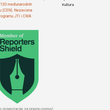
Kultura
od 130 međunarodnih
ju (CEN). Nezavisna
 programu JTI i CWA
ne organizacije za pravnu pomoć