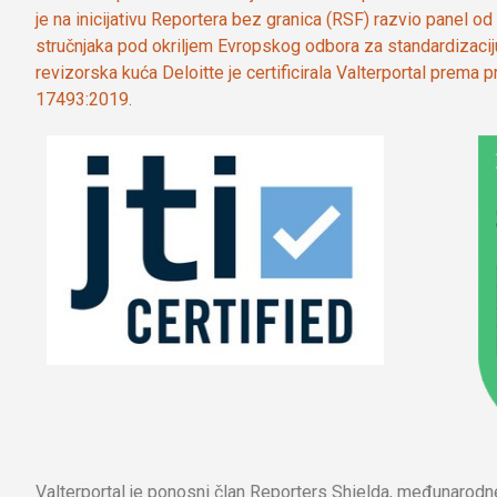
je na inicijativu Reportera bez granica (RSF) razvio panel 
stručnjaka pod okriljem Evropskog odbora za standardizaci
revizorska kuća Deloitte je certificirala Valterportal prema
17493:2019.
Valterportal je ponosni član Reporters Shielda, međunarod