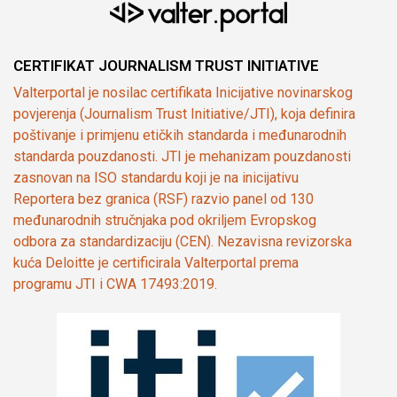
CERTIFIKAT JOURNALISM TRUST INITIATIVE
Valterportal je nosilac certifikata Inicijative novinarskog
povjerenja (Journalism Trust Initiative/JTI), koja definira
poštivanje i primjenu etičkih standarda i međunarodnih
standarda pouzdanosti. JTI je mehanizam pouzdanosti
zasnovan na ISO standardu koji je na inicijativu
Reportera bez granica (RSF) razvio panel od 130
međunarodnih stručnjaka pod okriljem Evropskog
odbora za standardizaciju (CEN). Nezavisna revizorska
kuća Deloitte je certificirala Valterportal prema
programu JTI i CWA 17493:2019.