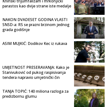
Kninski trijumfalizam i mrkonjićki
parastos kao dvije strane iste medalje
NAKON DVADESET GODINA VLASTI
SNSD-a: RS se prazni brzinom jednog
grada godišnje
ASIM MUJKIĆ: Dodikov Kec iz rukava
UMJETNOST PRESERAVANJA: Kako je
Stanivuković od pukog raspisivanja
tendera napravio umjetnički čin
TANJA TOPIĆ: 140 miliona razloga za
predizbornu glumu