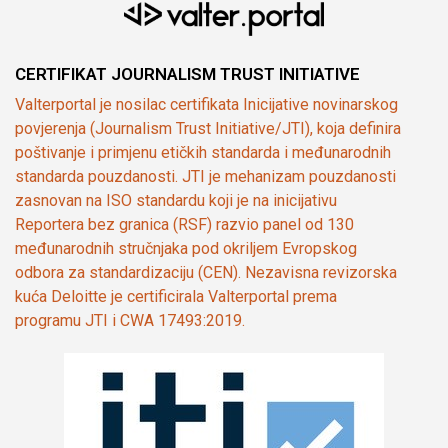
CERTIFIKAT JOURNALISM TRUST INITIATIVE
Valterportal je nosilac certifikata Inicijative novinarskog
povjerenja (Journalism Trust Initiative/JTI), koja definira
poštivanje i primjenu etičkih standarda i međunarodnih
standarda pouzdanosti. JTI je mehanizam pouzdanosti
zasnovan na ISO standardu koji je na inicijativu
Reportera bez granica (RSF) razvio panel od 130
međunarodnih stručnjaka pod okriljem Evropskog
odbora za standardizaciju (CEN). Nezavisna revizorska
kuća Deloitte je certificirala Valterportal prema
programu JTI i CWA 17493:2019.