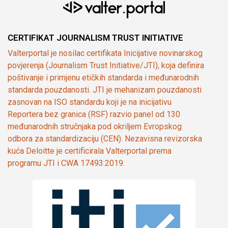
CERTIFIKAT JOURNALISM TRUST INITIATIVE
Valterportal je nosilac certifikata Inicijative novinarskog
povjerenja (Journalism Trust Initiative/JTI), koja definira
poštivanje i primjenu etičkih standarda i međunarodnih
standarda pouzdanosti. JTI je mehanizam pouzdanosti
zasnovan na ISO standardu koji je na inicijativu
Reportera bez granica (RSF) razvio panel od 130
međunarodnih stručnjaka pod okriljem Evropskog
odbora za standardizaciju (CEN). Nezavisna revizorska
kuća Deloitte je certificirala Valterportal prema
programu JTI i CWA 17493:2019.