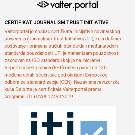
CERTIFIKAT JOURNALISM TRUST INITIATIVE
Valterportal je nosilac certifikata Inicijative novinarskog
povjerenja (Journalism Trust Initiative/JTI), koja definira
poštivanje i primjenu etičkih standarda i međunarodnih
standarda pouzdanosti. JTI je mehanizam pouzdanosti
zasnovan na ISO standardu koji je na inicijativu
Reportera bez granica (RSF) razvio panel od 130
međunarodnih stručnjaka pod okriljem Evropskog
odbora za standardizaciju (CEN). Nezavisna revizorska
kuća Deloitte je certificirala Valterportal prema
programu JTI i CWA 17493:2019.