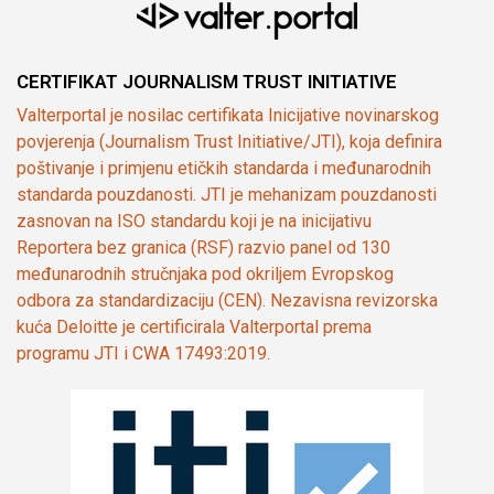
CERTIFIKAT JOURNALISM TRUST INITIATIVE
Valterportal je nosilac certifikata Inicijative novinarskog
povjerenja (Journalism Trust Initiative/JTI), koja definira
poštivanje i primjenu etičkih standarda i međunarodnih
standarda pouzdanosti. JTI je mehanizam pouzdanosti
zasnovan na ISO standardu koji je na inicijativu
Reportera bez granica (RSF) razvio panel od 130
međunarodnih stručnjaka pod okriljem Evropskog
odbora za standardizaciju (CEN). Nezavisna revizorska
kuća Deloitte je certificirala Valterportal prema
programu JTI i CWA 17493:2019.