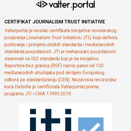
CERTIFIKAT JOURNALISM TRUST INITIATIVE
Valterportal je nosilac certifikata Inicijative novinarskog
povjerenja (Journalism Trust Initiative/JTI), koja definira
poštivanje i primjenu etičkih standarda i međunarodnih
standarda pouzdanosti. JTI je mehanizam pouzdanosti
zasnovan na ISO standardu koji je na inicijativu
Reportera bez granica (RSF) razvio panel od 130
međunarodnih stručnjaka pod okriljem Evropskog
odbora za standardizaciju (CEN). Nezavisna revizorska
kuća Deloitte je certificirala Valterportal prema
programu JTI i CWA 17493:2019.