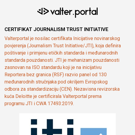
CERTIFIKAT JOURNALISM TRUST INITIATIVE
Valterportal je nosilac certifikata Inicijative novinarskog
povjerenja (Journalism Trust Initiative/JTI), koja definira
poštivanje i primjenu etičkih standarda i međunarodnih
standarda pouzdanosti. JTI je mehanizam pouzdanosti
zasnovan na ISO standardu koji je na inicijativu
Reportera bez granica (RSF) razvio panel od 130
međunarodnih stručnjaka pod okriljem Evropskog
odbora za standardizaciju (CEN). Nezavisna revizorska
kuća Deloitte je certificirala Valterportal prema
programu JTI i CWA 17493:2019.