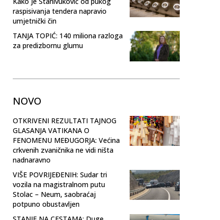
Kako je Stanivuković od pukog
raspisivanja tendera napravio
umjetnički čin
TANJA TOPIĆ: 140 miliona razloga
za predizbornu glumu
NOVO
OTKRIVENI REZULTATI TAJNOG
GLASANJA VATIKANA O
FENOMENU MEĐUGORJA: Većina
crkvenih zvaničnika ne vidi ništa
nadnaravno
VIŠE POVRIJEĐENIH: Sudar tri
vozila na magistralnom putu
Stolac – Neum, saobraćaj
potpuno obustavljen
STANJE NA CESTAMA: Duge