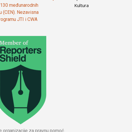
Kultura
od 130 međunarodnih
ju (CEN). Nezavisna
 programu JTI i CWA
ne organizacije za pravnu pomoć