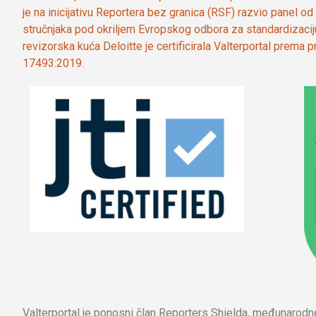
je na inicijativu Reportera bez granica (RSF) razvio panel 
stručnjaka pod okriljem Evropskog odbora za standardizaci
revizorska kuća Deloitte je certificirala Valterportal prema
17493:2019.
Valterportal je ponosni član Reporters Shielda, međunarod