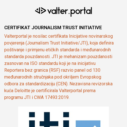
CERTIFIKAT JOURNALISM TRUST INITIATIVE
Valterportal je nosilac certifikata Inicijative novinarskog
povjerenja (Journalism Trust Initiative/JTI), koja definira
poštivanje i primjenu etičkih standarda i međunarodnih
standarda pouzdanosti. JTI je mehanizam pouzdanosti
zasnovan na ISO standardu koji je na inicijativu
Reportera bez granica (RSF) razvio panel od 130
međunarodnih stručnjaka pod okriljem Evropskog
odbora za standardizaciju (CEN). Nezavisna revizorska
kuća Deloitte je certificirala Valterportal prema
programu JTI i CWA 17493:2019.