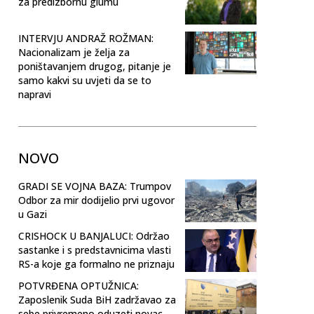
za predizbornu glumu
INTERVJU ANDRAŽ ROŽMAN:
Nacionalizam je želja za
poništavanjem drugog, pitanje je
samo kakvi su uvjeti da se to
napravi
NOVO
GRADI SE VOJNA BAZA: Trumpov
Odbor za mir dodijelio prvi ugovor
u Gazi
CRISHOCK U BANJALUCI: Održao
sastanke i s predstavnicima vlasti
RS-a koje ga formalno ne priznaju
POTVRĐENA OPTUŽNICA:
Zaposlenik Suda BiH zadržavao za
sebe privremeno oduzeti novac