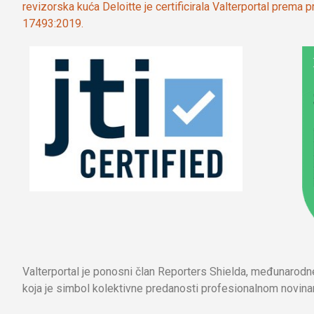
revizorska kuća Deloitte je certificirala Valterportal prema
17493:2019.
Valterportal je ponosni član Reporters Shielda, međunarod
koja je simbol kolektivne predanosti profesionalnom novinar