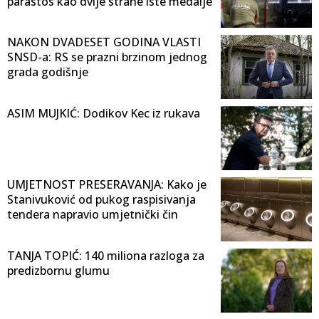
parastos kao dvije strane iste medalje
NAKON DVADESET GODINA VLASTI
SNSD-a: RS se prazni brzinom jednog
grada godišnje
ASIM MUJKIĆ: Dodikov Kec iz rukava
UMJETNOST PRESERAVANJA: Kako je
Stanivuković od pukog raspisivanja
tendera napravio umjetnički čin
TANJA TOPIĆ: 140 miliona razloga za
predizbornu glumu