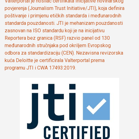
Valterportal je nosilac certifikata Inicijative novinarskog
povjerenja (Journalism Trust Initiative/JTI), koja definira
poštivanje i primjenu etičkih standarda i međunarodnih
standarda pouzdanosti. JTI je mehanizam pouzdanosti
zasnovan na ISO standardu koji je na inicijativu
Reportera bez granica (RSF) razvio panel od 130
međunarodnih stručnjaka pod okriljem Evropskog
odbora za standardizaciju (CEN). Nezavisna revizorska
kuća Deloitte je certificirala Valterportal prema
programu JTI i CWA 17493:2019.