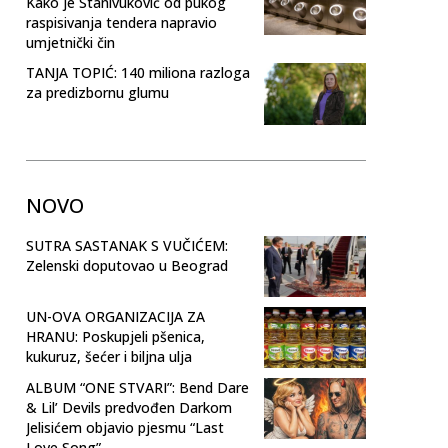
Kako je Stanivuković od pukog
raspisivanja tendera napravio
umjetnički čin
TANJA TOPIĆ: 140 miliona razloga
za predizbornu glumu
NOVO
SUTRA SASTANAK S VUČIĆEM:
Zelenski doputovao u Beograd
UN-OVA ORGANIZACIJA ZA
HRANU: Poskupjeli pšenica,
kukuruz, šećer i biljna ulja
ALBUM “ONE STVARI”: Bend Dare
& Lil’ Devils predvođen Darkom
Jelisićem objavio pjesmu “Last
Love Song”