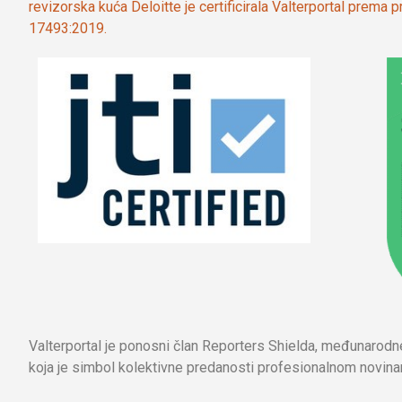
revizorska kuća Deloitte je certificirala Valterportal prema
17493:2019.
Valterportal je ponosni član Reporters Shielda, međunarod
koja je simbol kolektivne predanosti profesionalnom novinar