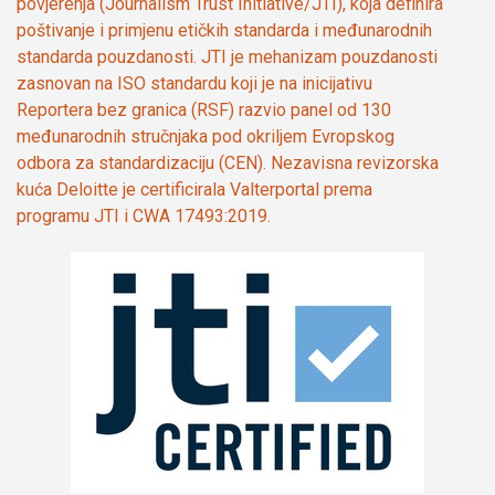
povjerenja (Journalism Trust Initiative/JTI), koja definira
poštivanje i primjenu etičkih standarda i međunarodnih
standarda pouzdanosti. JTI je mehanizam pouzdanosti
zasnovan na ISO standardu koji je na inicijativu
Reportera bez granica (RSF) razvio panel od 130
međunarodnih stručnjaka pod okriljem Evropskog
odbora za standardizaciju (CEN). Nezavisna revizorska
kuća Deloitte je certificirala Valterportal prema
programu JTI i CWA 17493:2019.