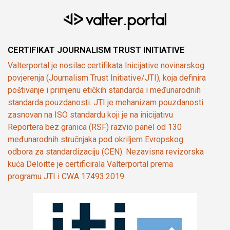
CERTIFIKAT JOURNALISM TRUST INITIATIVE
Valterportal je nosilac certifikata Inicijative novinarskog
povjerenja (Journalism Trust Initiative/JTI), koja definira
poštivanje i primjenu etičkih standarda i međunarodnih
standarda pouzdanosti. JTI je mehanizam pouzdanosti
zasnovan na ISO standardu koji je na inicijativu
Reportera bez granica (RSF) razvio panel od 130
međunarodnih stručnjaka pod okriljem Evropskog
odbora za standardizaciju (CEN). Nezavisna revizorska
kuća Deloitte je certificirala Valterportal prema
programu JTI i CWA 17493:2019.