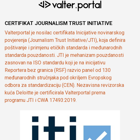
CERTIFIKAT JOURNALISM TRUST INITIATIVE
Valterportal je nosilac certifikata Inicijative novinarskog
povjerenja (Journalism Trust Initiative/JTI), koja definira
poštivanje i primjenu etičkih standarda i međunarodnih
standarda pouzdanosti. JTI je mehanizam pouzdanosti
zasnovan na ISO standardu koji je na inicijativu
Reportera bez granica (RSF) razvio panel od 130
međunarodnih stručnjaka pod okriljem Evropskog
odbora za standardizaciju (CEN). Nezavisna revizorska
kuća Deloitte je certificirala Valterportal prema
programu JTI i CWA 17493:2019.