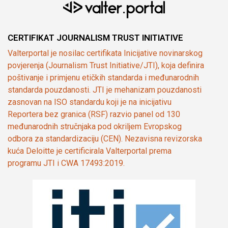
CERTIFIKAT JOURNALISM TRUST INITIATIVE
Valterportal je nosilac certifikata Inicijative novinarskog
povjerenja (Journalism Trust Initiative/JTI), koja definira
poštivanje i primjenu etičkih standarda i međunarodnih
standarda pouzdanosti. JTI je mehanizam pouzdanosti
zasnovan na ISO standardu koji je na inicijativu
Reportera bez granica (RSF) razvio panel od 130
međunarodnih stručnjaka pod okriljem Evropskog
odbora za standardizaciju (CEN). Nezavisna revizorska
kuća Deloitte je certificirala Valterportal prema
programu JTI i CWA 17493:2019.