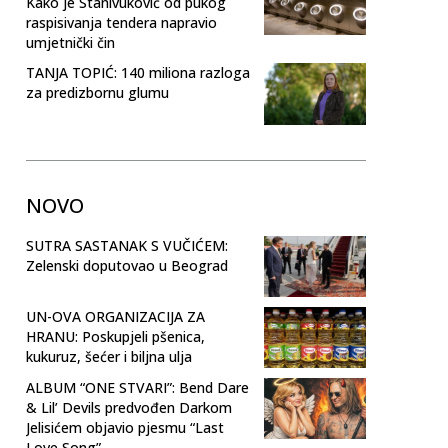
Kako je Stanivuković od pukog
raspisivanja tendera napravio
umjetnički čin
TANJA TOPIĆ: 140 miliona razloga
za predizbornu glumu
NOVO
SUTRA SASTANAK S VUČIĆEM:
Zelenski doputovao u Beograd
UN-OVA ORGANIZACIJA ZA
HRANU: Poskupjeli pšenica,
kukuruz, šećer i biljna ulja
ALBUM “ONE STVARI”: Bend Dare
& Lil’ Devils predvođen Darkom
Jelisićem objavio pjesmu “Last
Love Song”