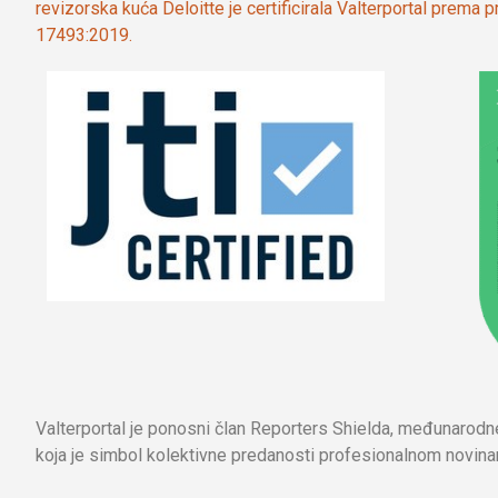
revizorska kuća Deloitte je certificirala Valterportal prema
17493:2019.
Valterportal je ponosni član Reporters Shielda, međunarod
koja je simbol kolektivne predanosti profesionalnom novinar