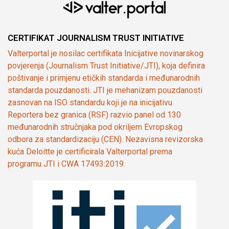
CERTIFIKAT JOURNALISM TRUST INITIATIVE
Valterportal je nosilac certifikata Inicijative novinarskog
povjerenja (Journalism Trust Initiative/JTI), koja definira
poštivanje i primjenu etičkih standarda i međunarodnih
standarda pouzdanosti. JTI je mehanizam pouzdanosti
zasnovan na ISO standardu koji je na inicijativu
Reportera bez granica (RSF) razvio panel od 130
međunarodnih stručnjaka pod okriljem Evropskog
odbora za standardizaciju (CEN). Nezavisna revizorska
kuća Deloitte je certificirala Valterportal prema
programu JTI i CWA 17493:2019.