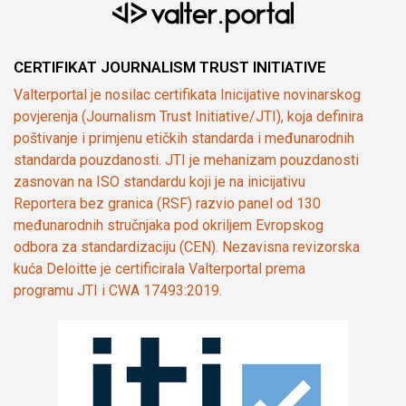
CERTIFIKAT JOURNALISM TRUST INITIATIVE
Valterportal je nosilac certifikata Inicijative novinarskog
povjerenja (Journalism Trust Initiative/JTI), koja definira
poštivanje i primjenu etičkih standarda i međunarodnih
standarda pouzdanosti. JTI je mehanizam pouzdanosti
zasnovan na ISO standardu koji je na inicijativu
Reportera bez granica (RSF) razvio panel od 130
međunarodnih stručnjaka pod okriljem Evropskog
odbora za standardizaciju (CEN). Nezavisna revizorska
kuća Deloitte je certificirala Valterportal prema
programu JTI i CWA 17493:2019.