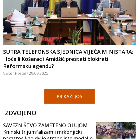
SUTRA TELEFONSKA SJEDNICA VIJEĆA MINISTARA:
Hoće li Košarac i Amidžić prestati blokirati
Reformsku agendu?
Valter Portal
29.09.2025
PRIKAŽI JOŠ
IZDVOJENO
SAVEZNIŠTVO ZAMETENO OLUJOM:
Kninski trijumfalizam i mrkonjićki
parastos kao dvije strane iste medalje