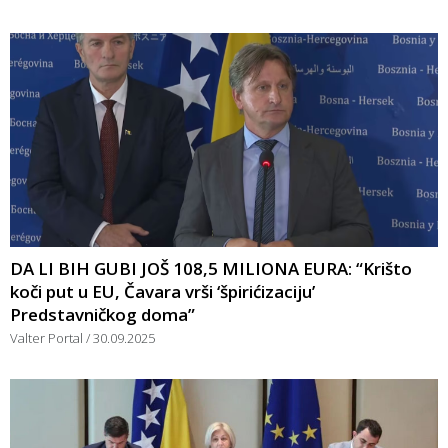
DA LI BIH GUBI JOŠ 108,5 MILIONA EURA: “Krišto
koči put u EU, Čavara vrši ‘špirićizaciju’
Predstavničkog doma”
Valter Portal
30.09.2025