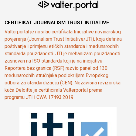
CERTIFIKAT JOURNALISM TRUST INITIATIVE
Valterportal je nosilac certifikata Inicijative novinarskog
povjerenja (Journalism Trust Initiative/JTI), koja definira
poštivanje i primjenu etičkih standarda i međunarodnih
standarda pouzdanosti. JTI je mehanizam pouzdanosti
zasnovan na ISO standardu koji je na inicijativu
Reportera bez granica (RSF) razvio panel od 130
međunarodnih stručnjaka pod okriljem Evropskog
odbora za standardizaciju (CEN). Nezavisna revizorska
kuća Deloitte je certificirala Valterportal prema
programu JTI i CWA 17493:2019.