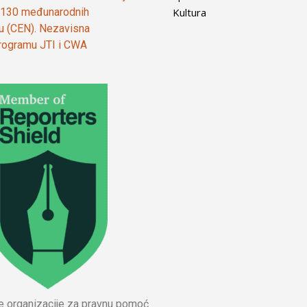
Kultura
od 130 međunarodnih
ju (CEN). Nezavisna
 programu JTI i CWA
ne organizacije za pravnu pomoć