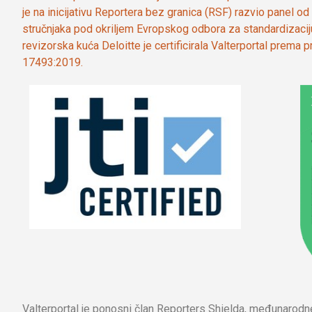
je na inicijativu Reportera bez granica (RSF) razvio panel 
stručnjaka pod okriljem Evropskog odbora za standardizaci
revizorska kuća Deloitte je certificirala Valterportal prema
17493:2019.
Valterportal je ponosni član Reporters Shielda, međunarod