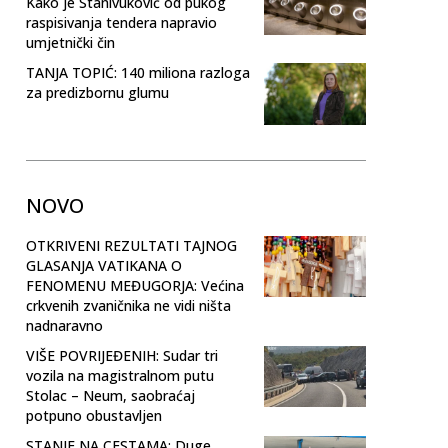
Kako je Stanivuković od pukog
raspisivanja tendera napravio
umjetnički čin
TANJA TOPIĆ: 140 miliona razloga
za predizbornu glumu
NOVO
OTKRIVENI REZULTATI TAJNOG
GLASANJA VATIKANA O
FENOMENU MEĐUGORJA: Većina
crkvenih zvaničnika ne vidi ništa
nadnaravno
VIŠE POVRIJEĐENIH: Sudar tri
vozila na magistralnom putu
Stolac – Neum, saobraćaj
potpuno obustavljen
STANJE NA CESTAMA: Duge