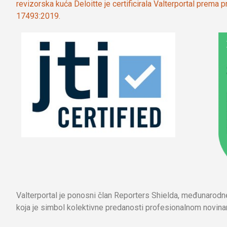
revizorska kuća Deloitte je certificirala Valterportal prema
17493:2019.
Valterportal je ponosni član Reporters Shielda, međunarod
koja je simbol kolektivne predanosti profesionalnom novinar