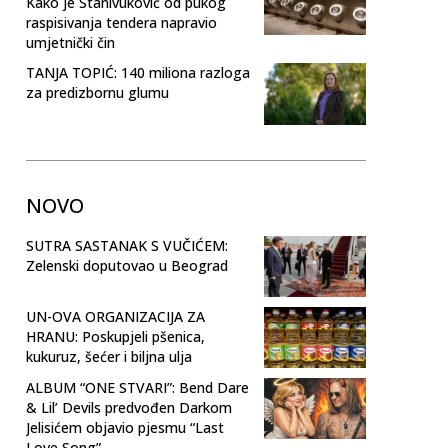
Kako je Stanivuković od pukog
raspisivanja tendera napravio
umjetnički čin
TANJA TOPIĆ: 140 miliona razloga
za predizbornu glumu
NOVO
SUTRA SASTANAK S VUČIĆEM:
Zelenski doputovao u Beograd
UN-OVA ORGANIZACIJA ZA
HRANU: Poskupjeli pšenica,
kukuruz, šećer i biljna ulja
ALBUM “ONE STVARI”: Bend Dare
& Lil’ Devils predvođen Darkom
Jelisićem objavio pjesmu “Last
Love Song”