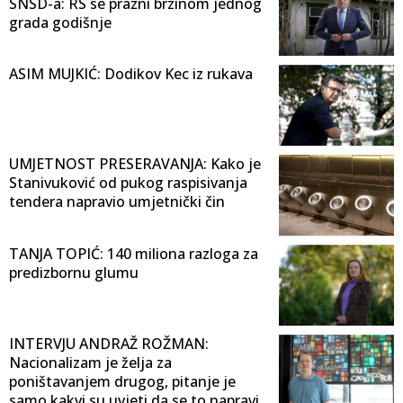
SNSD-a: RS se prazni brzinom jednog
grada godišnje
ASIM MUJKIĆ: Dodikov Kec iz rukava
UMJETNOST PRESERAVANJA: Kako je
Stanivuković od pukog raspisivanja
tendera napravio umjetnički čin
TANJA TOPIĆ: 140 miliona razloga za
predizbornu glumu
INTERVJU ANDRAŽ ROŽMAN:
Nacionalizam je želja za
poništavanjem drugog, pitanje je
samo kakvi su uvjeti da se to napravi