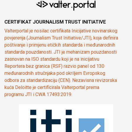
CERTIFIKAT JOURNALISM TRUST INITIATIVE
Valterportal je nosilac certifikata Inicijative novinarskog
povjerenja (Journalism Trust Initiative/JTI), koja definira
poštivanje i primjenu etičkih standarda i međunarodnih
standarda pouzdanosti. JTI je mehanizam pouzdanosti
zasnovan na ISO standardu koji je na inicijativu
Reportera bez granica (RSF) razvio panel od 130
međunarodnih stručnjaka pod okriljem Evropskog
odbora za standardizaciju (CEN). Nezavisna revizorska
kuća Deloitte je certificirala Valterportal prema
programu JTI i CWA 17493:2019.