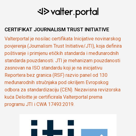
CERTIFIKAT JOURNALISM TRUST INITIATIVE
Valterportal je nosilac certifikata Inicijative novinarskog
povjerenja (Journalism Trust Initiative/JTI), koja definira
poštivanje i primjenu etičkih standarda i međunarodnih
standarda pouzdanosti. JTI je mehanizam pouzdanosti
zasnovan na ISO standardu koji je na inicijativu
Reportera bez granica (RSF) razvio panel od 130
međunarodnih stručnjaka pod okriljem Evropskog
odbora za standardizaciju (CEN). Nezavisna revizorska
kuća Deloitte je certificirala Valterportal prema
programu JTI i CWA 17493:2019.