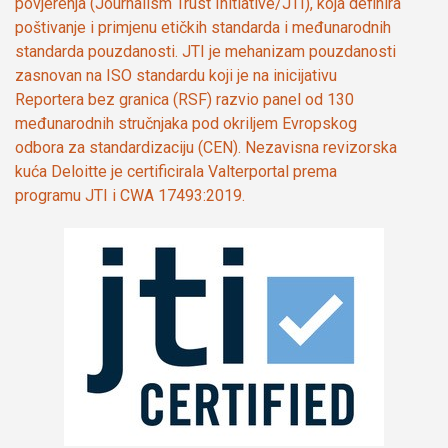
povjerenja (Journalism Trust Initiative/JTI), koja definira
poštivanje i primjenu etičkih standarda i međunarodnih
standarda pouzdanosti. JTI je mehanizam pouzdanosti
zasnovan na ISO standardu koji je na inicijativu
Reportera bez granica (RSF) razvio panel od 130
međunarodnih stručnjaka pod okriljem Evropskog
odbora za standardizaciju (CEN). Nezavisna revizorska
kuća Deloitte je certificirala Valterportal prema
programu JTI i CWA 17493:2019.