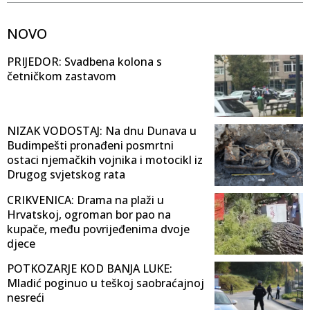
NOVO
PRIJEDOR: Svadbena kolona s
četničkom zastavom
NIZAK VODOSTAJ: Na dnu Dunava u
Budimpešti pronađeni posmrtni
ostaci njemačkih vojnika i motocikl iz
Drugog svjetskog rata
CRIKVENICA: Drama na plaži u
Hrvatskoj, ogroman bor pao na
kupače, među povrijeđenima dvoje
djece
POTKOZARJE KOD BANJA LUKE:
Mladić poginuo u teškoj saobraćajnoj
nesreći