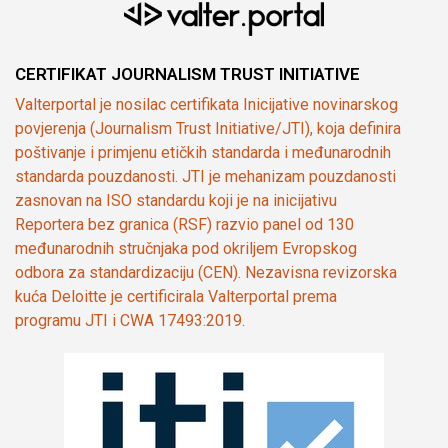
CERTIFIKAT JOURNALISM TRUST INITIATIVE
Valterportal je nosilac certifikata Inicijative novinarskog
povjerenja (Journalism Trust Initiative/JTI), koja definira
poštivanje i primjenu etičkih standarda i međunarodnih
standarda pouzdanosti. JTI je mehanizam pouzdanosti
zasnovan na ISO standardu koji je na inicijativu
Reportera bez granica (RSF) razvio panel od 130
međunarodnih stručnjaka pod okriljem Evropskog
odbora za standardizaciju (CEN). Nezavisna revizorska
kuća Deloitte je certificirala Valterportal prema
programu JTI i CWA 17493:2019.