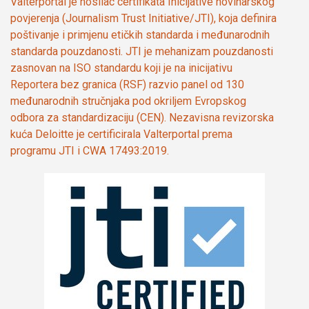
Valterportal je nosilac certifikata Inicijative novinarskog
povjerenja (Journalism Trust Initiative/JTI), koja definira
poštivanje i primjenu etičkih standarda i međunarodnih
standarda pouzdanosti. JTI je mehanizam pouzdanosti
zasnovan na ISO standardu koji je na inicijativu
Reportera bez granica (RSF) razvio panel od 130
međunarodnih stručnjaka pod okriljem Evropskog
odbora za standardizaciju (CEN). Nezavisna revizorska
kuća Deloitte je certificirala Valterportal prema
programu JTI i CWA 17493:2019.