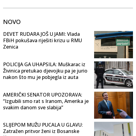
NOVO
DEVET RUDARA JOŠ U JAMI: Vlada
FBiH pokušava riješiti krizu u RMU
Zenica
POLICIJA GA UHAPSILA: Muškarac iz
Živinica pretukao djevojku pa je jurio
nakon što mu je pobjegla iz auta
AMERIČKI SENATOR UPOZORAVA:
“Izgubili smo rat s Iranom, Amerika je
svakim danom sve slabija”
SLIJEPOM MUŽU PUCALA U GLAVU:
Zatražen pritvor ženi iz Bosanske