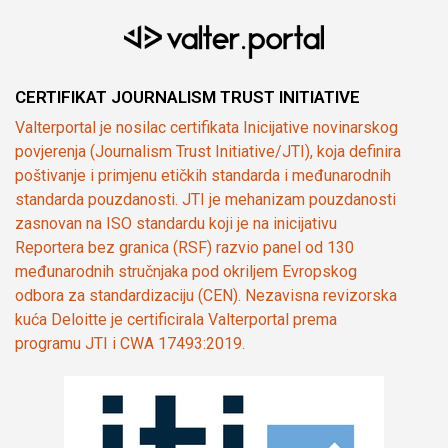
CERTIFIKAT JOURNALISM TRUST INITIATIVE
Valterportal je nosilac certifikata Inicijative novinarskog
povjerenja (Journalism Trust Initiative/JTI), koja definira
poštivanje i primjenu etičkih standarda i međunarodnih
standarda pouzdanosti. JTI je mehanizam pouzdanosti
zasnovan na ISO standardu koji je na inicijativu
Reportera bez granica (RSF) razvio panel od 130
međunarodnih stručnjaka pod okriljem Evropskog
odbora za standardizaciju (CEN). Nezavisna revizorska
kuća Deloitte je certificirala Valterportal prema
programu JTI i CWA 17493:2019.