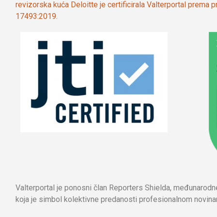
revizorska kuća Deloitte je certificirala Valterportal prema
17493:2019.
Valterportal je ponosni član Reporters Shielda, međunarod
koja je simbol kolektivne predanosti profesionalnom novinar