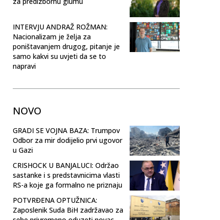
za predizbornu glumu
INTERVJU ANDRAŽ ROŽMAN:
Nacionalizam je želja za
poništavanjem drugog, pitanje je
samo kakvi su uvjeti da se to
napravi
NOVO
GRADI SE VOJNA BAZA: Trumpov
Odbor za mir dodijelio prvi ugovor
u Gazi
CRISHOCK U BANJALUCI: Održao
sastanke i s predstavnicima vlasti
RS-a koje ga formalno ne priznaju
POTVRĐENA OPTUŽNICA:
Zaposlenik Suda BiH zadržavao za
sebe privremeno oduzeti novac