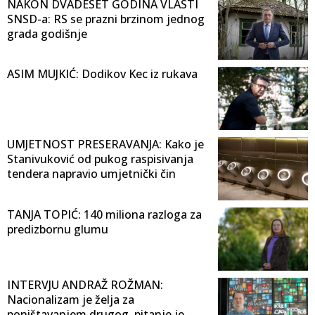
NAKON DVADESET GODINA VLASTI
SNSD-a: RS se prazni brzinom jednog
grada godišnje
ASIM MUJKIĆ: Dodikov Kec iz rukava
UMJETNOST PRESERAVANJA: Kako je
Stanivuković od pukog raspisivanja
tendera napravio umjetnički čin
TANJA TOPIĆ: 140 miliona razloga za
predizbornu glumu
INTERVJU ANDRAŽ ROŽMAN:
Nacionalizam je želja za
poništavanjem drugog, pitanje je