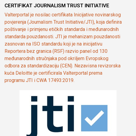
CERTIFIKAT JOURNALISM TRUST INITIATIVE
Valterportal je nosilac certifikata Inicijative novinarskog
povjerenja (Journalism Trust Initiative/JTI), koja definira
poštivanje i primjenu etičkih standarda i međunarodnih
standarda pouzdanosti. JTI je mehanizam pouzdanosti
zasnovan na ISO standardu koji je na inicijativu
Reportera bez granica (RSF) razvio panel od 130
međunarodnih stručnjaka pod okriljem Evropskog
odbora za standardizaciju (CEN). Nezavisna revizorska
kuća Deloitte je certificirala Valterportal prema
programu JTI i CWA 17493:2019.