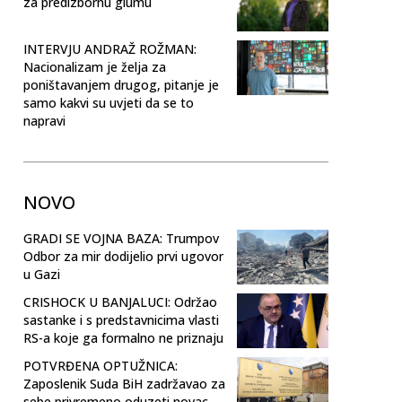
za predizbornu glumu
INTERVJU ANDRAŽ ROŽMAN:
Nacionalizam je želja za
poništavanjem drugog, pitanje je
samo kakvi su uvjeti da se to
napravi
NOVO
GRADI SE VOJNA BAZA: Trumpov
Odbor za mir dodijelio prvi ugovor
u Gazi
CRISHOCK U BANJALUCI: Održao
sastanke i s predstavnicima vlasti
RS-a koje ga formalno ne priznaju
POTVRĐENA OPTUŽNICA:
Zaposlenik Suda BiH zadržavao za
sebe privremeno oduzeti novac