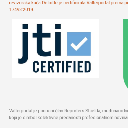
revizorska kuća Deloitte je certificirala Valterportal prema
17493:2019.
Valterportal je ponosni član Reporters Shielda, međunarod
koja je simbol kolektivne predanosti profesionalnom novinar