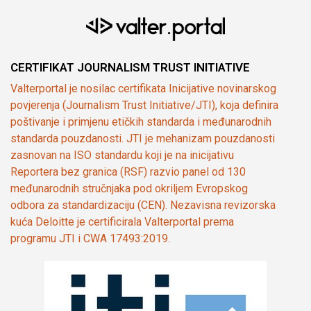
CERTIFIKAT JOURNALISM TRUST INITIATIVE
Valterportal je nosilac certifikata Inicijative novinarskog
povjerenja (Journalism Trust Initiative/JTI), koja definira
poštivanje i primjenu etičkih standarda i međunarodnih
standarda pouzdanosti. JTI je mehanizam pouzdanosti
zasnovan na ISO standardu koji je na inicijativu
Reportera bez granica (RSF) razvio panel od 130
međunarodnih stručnjaka pod okriljem Evropskog
odbora za standardizaciju (CEN). Nezavisna revizorska
kuća Deloitte je certificirala Valterportal prema
programu JTI i CWA 17493:2019.