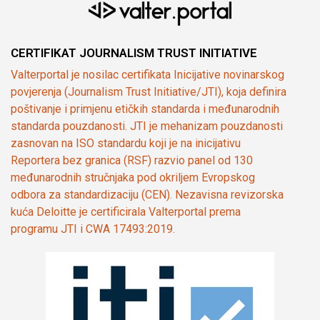
CERTIFIKAT JOURNALISM TRUST INITIATIVE
Valterportal je nosilac certifikata Inicijative novinarskog
povjerenja (Journalism Trust Initiative/JTI), koja definira
poštivanje i primjenu etičkih standarda i međunarodnih
standarda pouzdanosti. JTI je mehanizam pouzdanosti
zasnovan na ISO standardu koji je na inicijativu
Reportera bez granica (RSF) razvio panel od 130
međunarodnih stručnjaka pod okriljem Evropskog
odbora za standardizaciju (CEN). Nezavisna revizorska
kuća Deloitte je certificirala Valterportal prema
programu JTI i CWA 17493:2019.