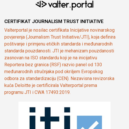
CERTIFIKAT JOURNALISM TRUST INITIATIVE
Valterportal je nosilac certifikata Inicijative novinarskog
povjerenja (Journalism Trust Initiative/JTI), koja definira
poštivanje i primjenu etičkih standarda i međunarodnih
standarda pouzdanosti. JTI je mehanizam pouzdanosti
zasnovan na ISO standardu koji je na inicijativu
Reportera bez granica (RSF) razvio panel od 130
međunarodnih stručnjaka pod okriljem Evropskog
odbora za standardizaciju (CEN). Nezavisna revizorska
kuća Deloitte je certificirala Valterportal prema
programu JTI i CWA 17493:2019.