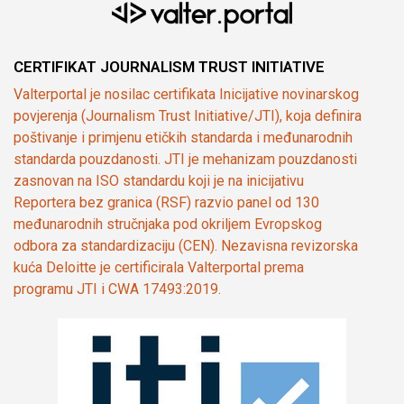
CERTIFIKAT JOURNALISM TRUST INITIATIVE
Valterportal je nosilac certifikata Inicijative novinarskog
povjerenja (Journalism Trust Initiative/JTI), koja definira
poštivanje i primjenu etičkih standarda i međunarodnih
standarda pouzdanosti. JTI je mehanizam pouzdanosti
zasnovan na ISO standardu koji je na inicijativu
Reportera bez granica (RSF) razvio panel od 130
međunarodnih stručnjaka pod okriljem Evropskog
odbora za standardizaciju (CEN). Nezavisna revizorska
kuća Deloitte je certificirala Valterportal prema
programu JTI i CWA 17493:2019.