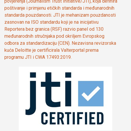
povjerenja (Journalism Trust Initiative/JTI), koja definira
poštivanje i primjenu etičkih standarda i međunarodnih
standarda pouzdanosti. JTI je mehanizam pouzdanosti
zasnovan na ISO standardu koji je na inicijativu
Reportera bez granica (RSF) razvio panel od 130
međunarodnih stručnjaka pod okriljem Evropskog
odbora za standardizaciju (CEN). Nezavisna revizorska
kuća Deloitte je certificirala Valterportal prema
programu JTI i CWA 17493:2019.